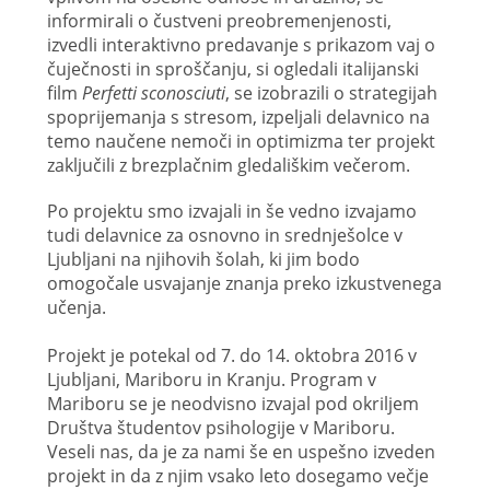
informirali o čustveni preobremenjenosti,
izvedli interaktivno predavanje s prikazom vaj o
čuječnosti in sproščanju, si ogledali italijanski
film
Perfetti sconosciuti
, se izobrazili o strategijah
spoprijemanja s stresom, izpeljali delavnico na
temo naučene nemoči in optimizma ter projekt
zaključili z brezplačnim gledališkim večerom.
Po projektu smo izvajali in še vedno izvajamo
tudi delavnice za osnovno in srednješolce v
Ljubljani na njihovih šolah, ki jim bodo
omogočale usvajanje znanja preko izkustvenega
učenja.
Projekt je potekal od 7. do 14. oktobra 2016 v
Ljubljani, Mariboru in Kranju. Program v
Mariboru se je neodvisno izvajal pod okriljem
Društva študentov psihologije v Mariboru.
Veseli nas, da je za nami še en uspešno izveden
projekt in da z njim vsako leto dosegamo večje