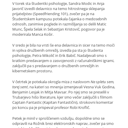
V torek sta študentki psihologije, Sandra Modic in Anja
Javorič izvedli delavnico na temo hitrostnega sklepanja
prijateljstev (Speedfriending 101), zvečer pa je na
Študentskem kampusu potekala čajanka o medosebnih
odnosih, zanimive poglede in razmišljanja so delili Matic
Munc, Špela Selak in Sebastjan Kristovič, pogovor pa je
moderirala Manca Košir.
V sredo je bila na vrsti še ena delavnica in sicer na temo moči
in vpliva družbenih omrežij, izvedla pa sta jo študenta
psihologije, Petra Mikolič in Erik Babič. Nadaljevali smo s
kratkim predavanjem o zasvojenosti z računalniškimi igrami,
zaključili pa s predavanjem o družbenih omrežjih in
kibernetskem prostoru.
V četrtek je potekala okrogla miza z naslovom
Na spletu sem,
torej sem!
, na kateri so mnenja izmenjevali Vesna Vuk Godina,
Benjamin Lesjak in Mitja Mavsar. Po njej smo se preselili v
Trubarjevo hišo literature, kjer smo večer zaključili s filmom
Captain Fantastic (Kapitan Fantastični), strokovni komentar
po koncu pa je prispeval profesor Robi Kroflič.
Petek je minil v sproščenem vzdušju, dopoldne smo se
odpravili na Rožnik brez elektronskih naprav, zvečer pa smo