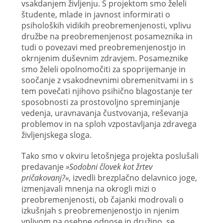
vsakdanjem življenju. S projektom smo želeli
študente, mlade in javnost informirati o
psiholoških vidikih preobremenjenosti, vplivu
družbe na preobremenjenost posameznika in
tudi o povezavi med preobremenjenostjo in
okrnjenim duševnim zdravjem. Posameznike
smo želeli opolnomočiti za spoprijemanje in
soočanje z vsakodnevnimi obremenitvami in s
tem povečati njihovo psihično blagostanje ter
sposobnosti za prostovoljno spreminjanje
vedenja, uravnavanja čustvovanja, reševanja
problemov in na sploh vzpostavljanja zdravega
življenjskega sloga.
Tako smo v okviru letošnjega projekta poslušali
predavanje
»Sodobni človek kot žrtev
pričakovanj?«
, izvedli brezplačno delavnico joge,
izmenjavali mnenja na okrogli mizi o
preobremenjenosti, ob čajanki modrovali o
izkušnjah s preobremenjenostjo in njenim
vplivom na osebne odnose in družino, se