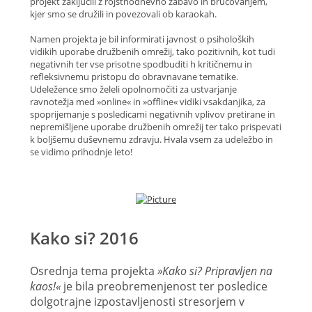
projekt zaključili z rojstnodnevno zabavo in brucovanjem,
kjer smo se družili in povezovali ob karaokah.
Namen projekta je bil informirati javnost o psiholoških
vidikih uporabe družbenih omrežij, tako pozitivnih, kot tudi
negativnih ter vse prisotne spodbuditi h kritičnemu in
refleksivnemu pristopu do obravnavane tematike.
Udeležence smo želeli opolnomočiti za ustvarjanje
ravnotežja med »online« in »offline« vidiki vsakdanjika, za
spoprijemanje s posledicami negativnih vplivov pretirane in
nepremišljene uporabe družbenih omrežij ter tako prispevati
k boljšemu duševnemu zdravju. Hvala vsem za udeležbo in
se vidimo prihodnje leto!
Kako si? 2016
Osrednja tema projekta
»Kako si? Pripravljen na
kaos!«
je bila preobremenjenost ter posledice
dolgotrajne izpostavljenosti stresorjem v