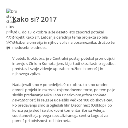
Kako si? 2017
​Od 6. do 13. oktobra je že deseto leto zapored potekal
projekt Kako si?. Letošnja osrednja tema projekta so bila
družbena omrežja in njihov vpliv na posameznika, družbo ter
medosebne odnose.
V petek, 6. oktobra, je v Centralni postaji potekal promocijski
intervju s Cirilom Komotarjem, ki je, tudi skozi lastno zgodbo,
predstavil svoje videnje uporabe družbenih omrežij in
njihovega vpliva.
Nadaljevali smo v ponedeljek, 9. oktobra, ko smo uradno
otvorili projekt in razrezali rojstnodnevno torto, po tem pa je
sledilo predavanje Nika Laha z naslovom
Jedrca socialne
nevroznanosti
, ki se ga je udeležilo več kot 100 obiskovalcev.
Po predavanju smo si ogledali film Disconnect (Odklop), po
koncu pa je sledil še strokovni komentar Borisa Velerja,
soustanovitelja prvega specializiranega centra Logout za
pomoč pri odvisnosti od interneta.