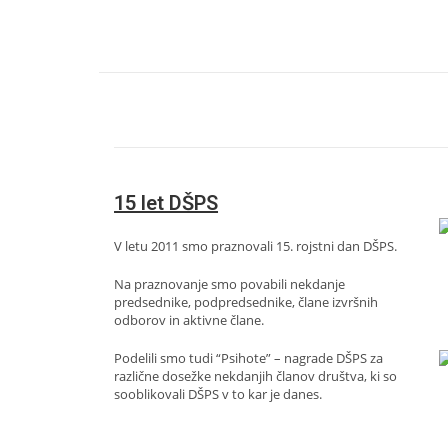
15 let DŠPS
V letu 2011 smo praznovali 15. rojstni dan DŠPS.
Na praznovanje smo povabili nekdanje
predsednike, podpredsednike, člane izvršnih
odborov in aktivne člane.
Podelili smo tudi “Psihote” – nagrade DŠPS za
različne dosežke nekdanjih članov društva, ki so
sooblikovali DŠPS v to kar je danes.