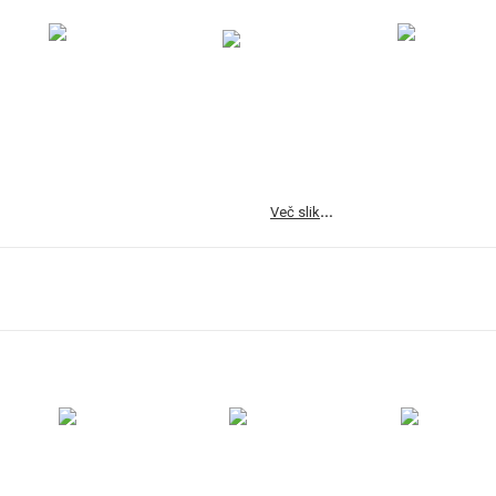
…
Več slik