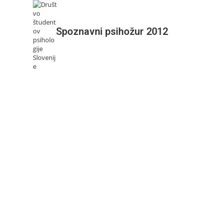
KDO
Spoznavni psihožur 2012