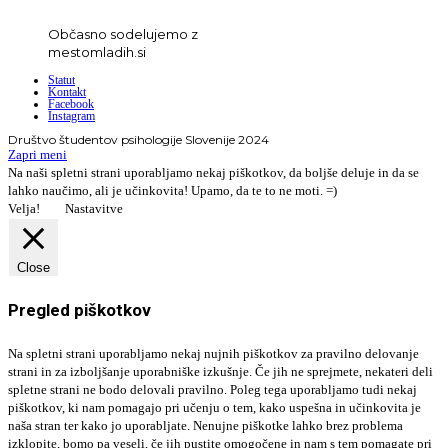
Občasno sodelujemo z
mestomladih.si
Statut
Kontakt
Facebook
Instagram
Društvo študentov psihologije Slovenije 2024
Zapri meni
Na naši spletni strani uporabljamo nekaj piškotkov, da boljše deluje in da se
lahko naučimo, ali je učinkovita! Upamo, da te to ne moti. =)
Velja!
Nastavitve
Close
Pregled piškotkov
Na spletni strani uporabljamo nekaj nujnih piškotkov za pravilno delovanje
strani in za izboljšanje uporabniške izkušnje. Če jih ne sprejmete, nekateri deli
spletne strani ne bodo delovali pravilno. Poleg tega uporabljamo tudi nekaj
piškotkov, ki nam pomagajo pri učenju o tem, kako uspešna in učinkovita je
naša stran ter kako jo uporabljate. Nenujne piškotke lahko brez problema
izklopite, bomo pa veseli, če jih pustite omogočene in nam s tem pomagate pri