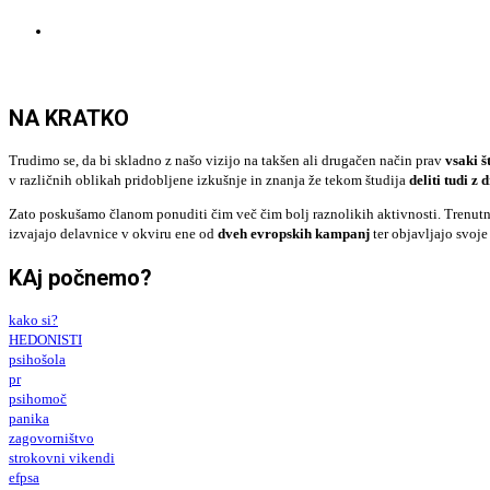
NOVICE
NA KRATKO
Trudimo se, da bi skladno z našo vizijo na takšen ali drugačen način prav
vsaki š
v različnih oblikah pridobljene izkušnje in znanja že tekom študija
deliti tudi z
Zato poskušamo članom ponuditi čim več čim bolj raznolikih aktivnosti. Trenutn
izvajajo delavnice v okviru ene od
dveh evropskih kampanj
ter objavljajo svoje
KAj počnemo?
kako si?
HEDONISTI
psihošola
pr
psihomoč
panika
zagovorništvo
strokovni vikendi
efpsa