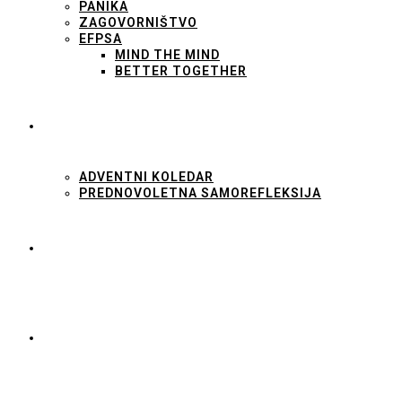
PANIKA
ZAGOVORNIŠTVO
EFPSA
MIND THE MIND
BETTER TOGETHER
OD NAS ZA VAS
ADVENTNI KOLEDAR
PREDNOVOLETNA SAMOREFLEKSIJA
PRIDRUŽI SE!
PIŠI NAM!