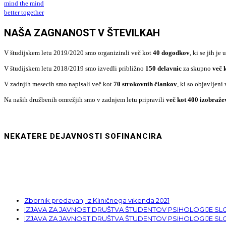
mind the mind
better together
NAŠA ZAGNANOST V ŠTEVILKAH
V študijskem letu 2019/2020 smo organizirali več kot
40 dogodkov
, ki se jih je
V študijskem letu 2018/2019 smo izvedli približno
150 delavnic
za skupno
več 
V zadnjih mesecih smo napisali več kot
70 strokovnih člankov
, ki so objavljeni
Na naših družbenih omrežjih smo v zadnjem letu pripravili
več kot 400 izobraže
NEKATERE DEJAVNOSTI SOFINANCIRA
NOVI PRISPEVKI
Zbornik predavanj iz Kliničnega vikenda 2021
IZJAVA ZA JAVNOST DRUŠTVA ŠTUDENTOV PSIHOLOGIJE S
IZJAVA ZA JAVNOST DRUŠTVA ŠTUDENTOV PSIHOLOGIJE S